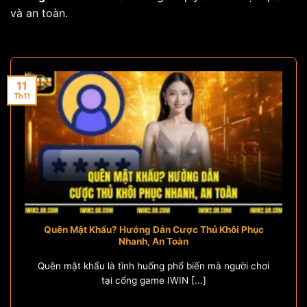
và an toàn.
11
Th11
Quên Mật Khẩu? Hướng Dẫn Cược Thủ Khôi Phục
Nhanh, An Toàn
Quên mật khẩu là tình huống phổ biến mà người chơi
tại cổng game IWIN [...]