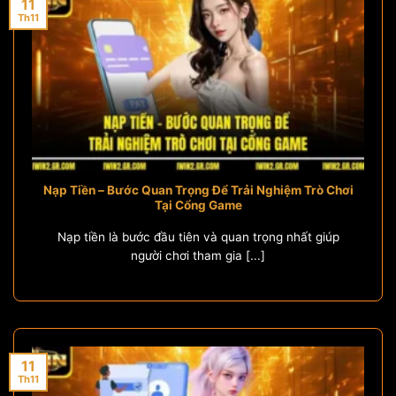
11
Th11
Nạp Tiền – Bước Quan Trọng Để Trải Nghiệm Trò Chơi
Tại Cổng Game
Nạp tiền là bước đầu tiên và quan trọng nhất giúp
người chơi tham gia [...]
11
Th11